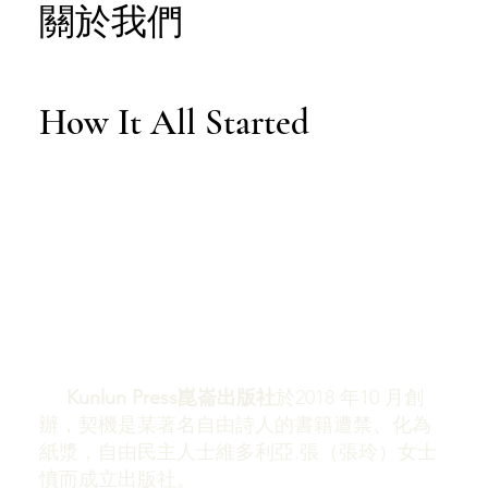
關於我們
How It All Started
Kunlun Press崑崙出版社
於2018 年10 月創
辦，契機是某著名自由詩人的書籍遭禁、化為
紙漿，自由民主人士維多利亞.張（張玲）女士
憤而成立出版社。