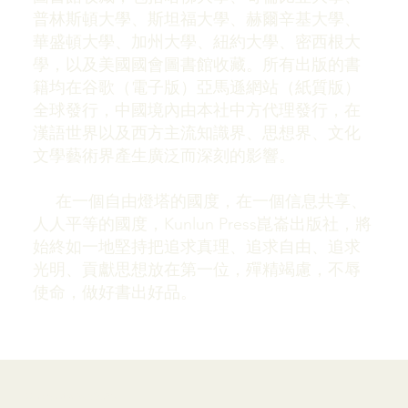
普林斯頓大學、斯坦福大學、赫爾辛基大學、
華盛頓大學、加州大學、紐約大學、密西根大
學，以及美國國會圖書館收藏。所有出版的書
籍均在谷歌（電子版）亞馬遜網站（紙質版）
全球發行，中國境內由本社中方代理發行，在
漢語世界以及西方主流知識界、思想界、文化
文學藝術界產生廣泛而深刻的影響。
在一個自由燈塔的國度，在一個信息共享、
人人平等的國度，Kunlun Press崑崙出版社，將
始終如一地堅持把追求真理、追求自由、追求
光明、貢獻思想放在第一位，殫精竭慮，不辱
使命，做好書出好品。
Our Expertise 我們的經驗